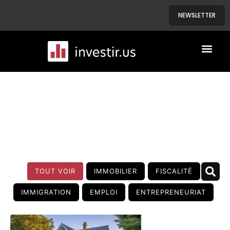
NEWSLETTER
A PROPOS
NOS BIENS
BLOG
TOUT VOIR
IMMOBILIER
FISCALITÉ
IMMIGRATION
EMPLOI
ENTREPRENEURIAT