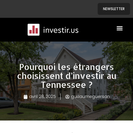
NEWSLETTER
A PROPOS
NOS BIENS
Pourquoi les étrangers
choisissent d’investir au
Tennessee ?
avril 28, 2025
guillaumeguersan