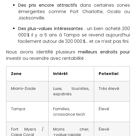
Des prix encore attractifs
dans certaines zones
émergentes comme Port Charlotte, Ocala ou
Jacksonville.
Des plus-values intéressantes
: un bien acheté 200
000 $ il y a 5 ans à Tampa se revend aujourd’hui
facilement autour de 320 000 $… et ce n’est pas fini.
Nous avons identifié plusieurs
meilleurs endroits pour
investir ou revendre avec rentabilité :
Zone
Intérêt
Potentiel
Miami-Dade
Luxe, touristes,
Très élevé
expatriés
Tampa
Familles,
Élevé
croissance tech
Fort Myers /
Moins cher,
Élevé
Cape Coral
+value rapide