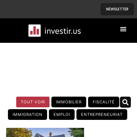
NEWSLETTER
A PROPOS
NOS BIENS
BLOG
TOUT VOIR
IMMOBILIER
FISCALITÉ
IMMIGRATION
EMPLOI
ENTREPRENEURIAT