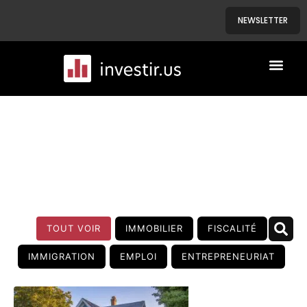
NEWSLETTER
A PROPOS
NOS BIENS
BLOG
TOUT VOIR
IMMOBILIER
FISCALITÉ
IMMIGRATION
EMPLOI
ENTREPRENEURIAT