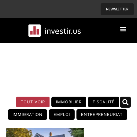
NEWSLETTER
A PROPOS
NOS BIENS
BLOG
TOUT VOIR
IMMOBILIER
FISCALITÉ
IMMIGRATION
EMPLOI
ENTREPRENEURIAT