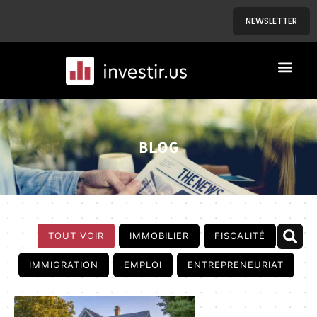
NEWSLETTER
A PROPOS
NOS BIENS
BLOG
TOUT VOIR
IMMOBILIER
FISCALITÉ
IMMIGRATION
EMPLOI
ENTREPRENEURIAT