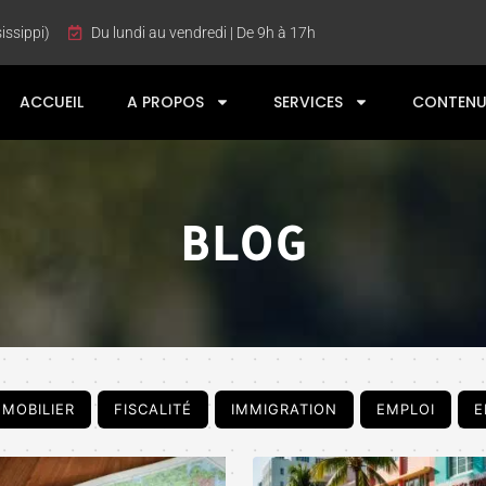
issippi)
Du lundi au vendredi | De 9h à 17h
ACCUEIL
A PROPOS
SERVICES
CONTENU
BLOG
MMOBILIER
FISCALITÉ
IMMIGRATION
EMPLOI
E