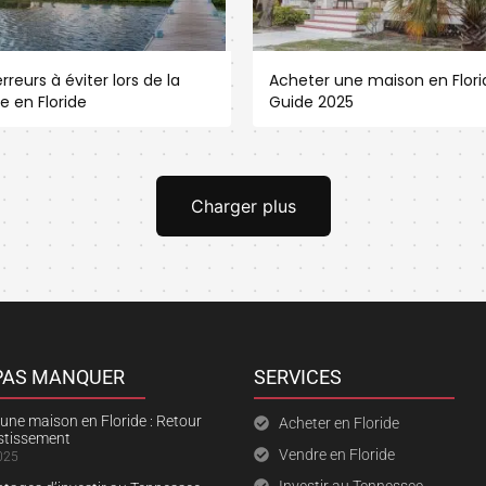
rreurs à éviter lors de la
Acheter une maison en Florid
e en Floride
Guide 2025
Charger plus
 PAS MANQUER
SERVICES
une maison en Floride : Retour
Acheter en Floride
estissement
Vendre en Floride
025
Investir au Tennessee