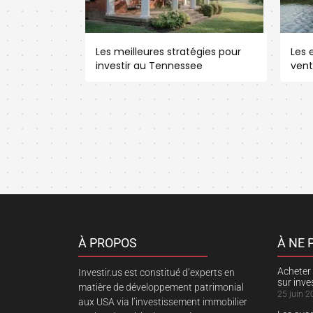
Les meilleures stratégies pour
Les e
investir au Tennessee
vent
À PROPOS
À NE
Acheter 
Investir.us est constitué d’experts en
sur inv
matière de développement patrimonial
25 juin 2
aux USA via l’investissement immobilier