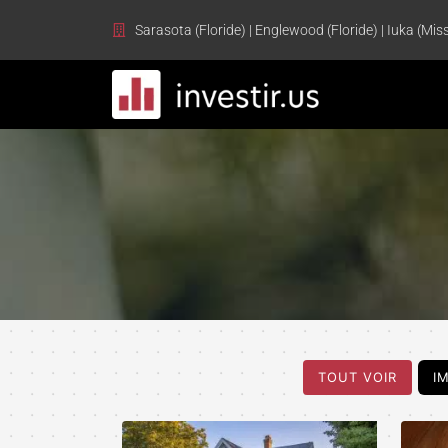
Sarasota (Floride) | Englewood (Floride) | Iuka (Miss
TOUT VOIR
I