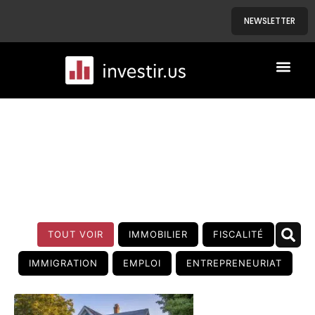
NEWSLETTER
A PROPOS
NOS BIENS
BLOG
TOUT VOIR
IMMOBILIER
FISCALITÉ
IMMIGRATION
EMPLOI
ENTREPRENEURIAT