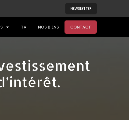
NEWSLETTER
S
TV
NOS BIENS
CONTACT
nvestissement
’intérêt.