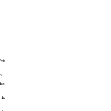
ait
me.
des
 de