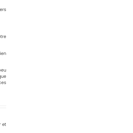
ers
tre
ien
peu
que
ces
r et