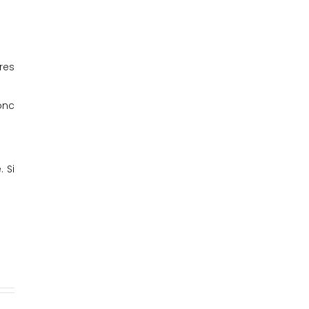
tres
onc
 Si