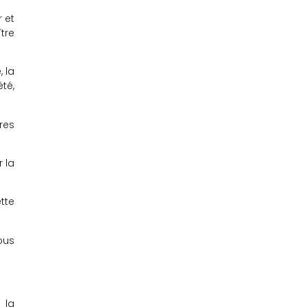
 et
tre
 la
té,
res
 la
tte
ous
 la