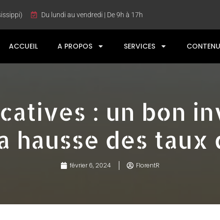
issippi)
Du lundi au vendredi | De 9h à 17h
ACCUEIL
A PROPOS
SERVICES
CONTENU
ocatives : un bon i
a hausse des taux d
février 6, 2024
FlorentR