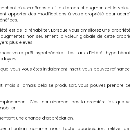
lenchent d’eux-mêmes au fil du temps et augmentent la valeur
ent apporter des modifications à votre propriété pour accroî
énéfices.
été est de la réhabiliter. Lorsque vous améliorez une propriété,
s augmentez non seulement la valeur globale de cette proprié
rs plus élevés.
nancer votre prêt hypothécaire. Les taux d’intérêt hypothécai
s loyers.
quel vous vous êtes initialement inscrit, vous pouvez refinancer
ont, mais si jamais cela se produisait, vous pouvez prendre ce
emplacement. C’est certainement pas la première fois que v
obilier.
résentant une chance d’appréciation.
gentrification, comme pour toute appréciation, relève de