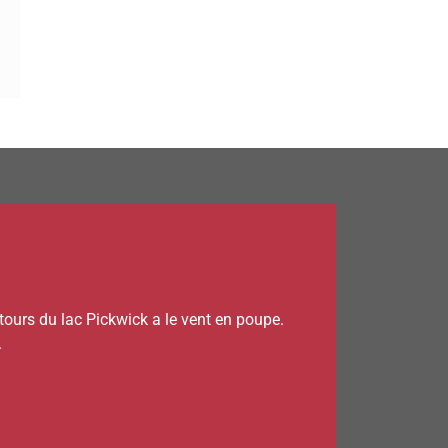
ntours du lac Pickwick a le vent en poupe.
.