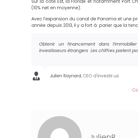
Sur la côte Est, la Floride et notamment Port Ch
(10% net en moyenne).
Avec l’expansion du canal de Panama et une pr
année depuis 2013, il y a fort à parier que la 
Obtenir un financement dans l’immobilie
investisseurs étrangers Les chiffres parlent p
Julien Raynard
,
CEO d'investir.us
Co
JulienR