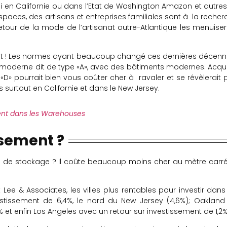
 si en Californie ou dans l’Etat de Washington Amazon et autres
aces, des artisans et entreprises familiales sont à la recher
tour de la mode de l’artisanat outre-Atlantique les menuiseri
cent ! Les normes ayant beaucoup changé ces dernières décenni
ien moderne dit de type «A», avec des bâtiments modernes. Acqué
 «D» pourrait bien vous coûter cher à ravaler et se révèlerait 
s surtout en Californie et dans le New Jersey.
nt dans les Warehouses
ssement ?
 de stockage ? Il coûte beaucoup moins cher au mètre carré
Lee & Associates, les villes plus rentables pour investir dans
estissement de 6,4%, le nord du New Jersey (4,6%); Oakland
% et enfin Los Angeles avec un retour sur investissement de 1,2%