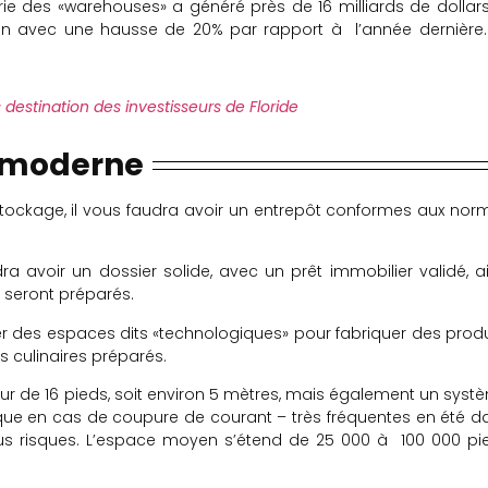
trie des «warehouses» a généré près de 16 milliards de dollars,
on avec une hausse de 20% par rapport à l’année dernière.
es destination des investisseurs de Floride
t moderne
stockage, il vous faudra avoir un entrepôt conformes aux nor
ra avoir un dossier solide, avec un prêt immobilier validé, ai
y seront préparés.
r des espaces dits «technologiques» pour fabriquer des produ
s culinaires préparés.
teur de 16 pieds, soit environ 5 mètres, mais également un syst
rique en cas de coupure de courant – très fréquentes en été d
ous risques. L’espace moyen s’étend de 25 000 à 100 000 pi