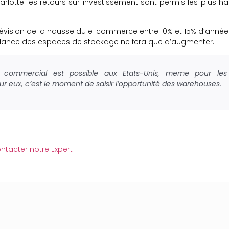
arlotte les
retours sur investissement sont permis les plus ha
évision de la hausse du e-commerce entre 10% et 15% d’année
tendance des espaces de stockage ne fera que d’augmenter.
r commercial est possible aux Etats-Unis, meme pour les
our eux, c’est le moment de saisir l’opportunité des warehouses.
ntacter notre Expert