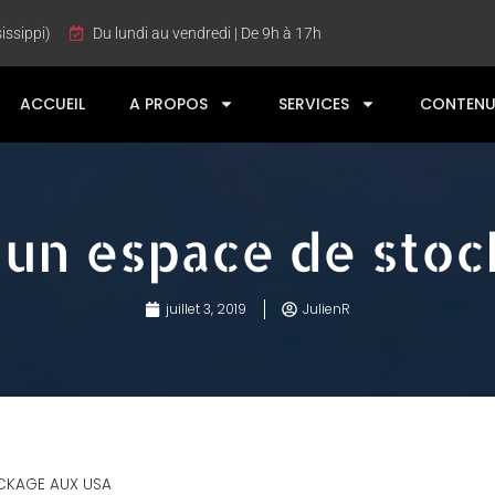
issippi)
Du lundi au vendredi | De 9h à 17h
ACCUEIL
A PROPOS
SERVICES
CONTENU
s un espace de sto
juillet 3, 2019
JulienR
OCKAGE AUX USA