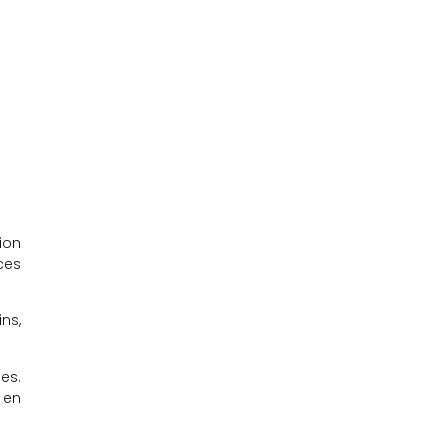
ion
ces
ns,
es.
 en