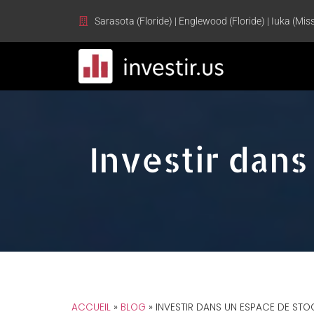
Sarasota (Floride) | Englewood (Floride) | Iuka (Miss
Investir dan
ACCUEIL
»
BLOG
»
INVESTIR DANS UN ESPACE DE ST