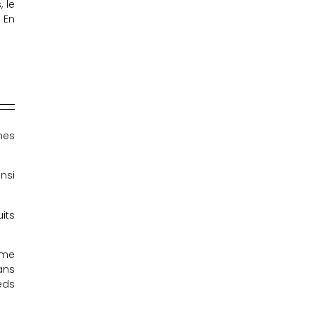
 le
 En
mes
nsi
its
ème
ans
eds