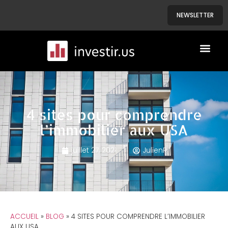
NEWSLETTER
A PROPOS
NOS BIENS
4 sites pour comprendre
l’immobilier aux USA
juillet 27, 2021
JulienR
ACCUEIL
»
BLOG
»
4 SITES POUR COMPRENDRE L’IMMOBILIER
AUX USA