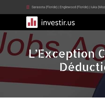
Sarasota (Floride) | Englewood (Floride) | Iuka (Miss
L’Exception C
Déducti