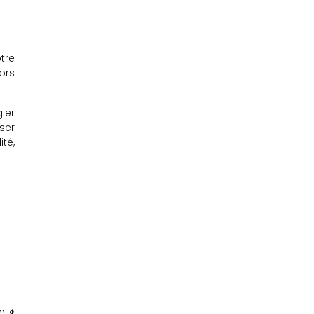
tre
ors
ler
ser
té,