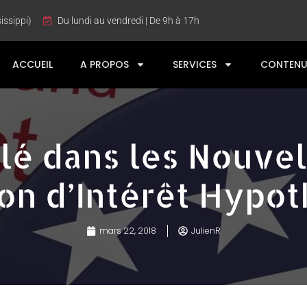
issippi)
Du lundi au vendredi | De 9h à 17h
ACCUEIL
A PROPOS
SERVICES
CONTENU
lé dans les Nouve
on d’Intérêt Hypot
mars 22, 2018
JulienR