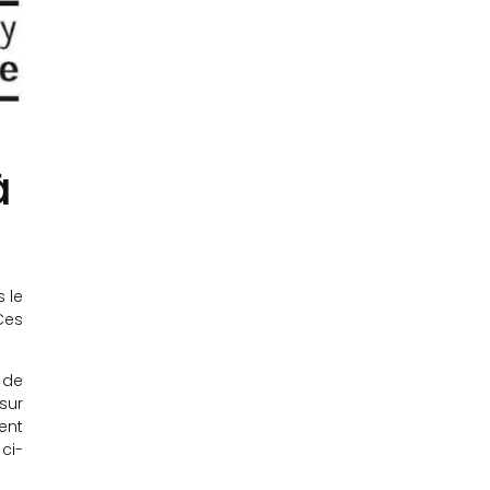
à
 le
Ces
 de
sur
ent
ci-