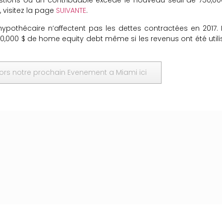
tions où un contribuable excède le nouveau seuil de 750,00
, visitez la page
SUIVANTE
.
t hypothécaire n’affectent pas les dettes contractées en 2017. 
 100,000 $ de home equity debt même si les revenus ont été utili
ors notre prochain Evenement a Miami ici