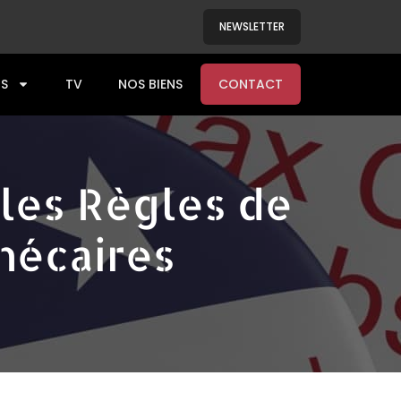
NEWSLETTER
S
TV
NOS BIENS
CONTACT
lles Règles de
hécaires