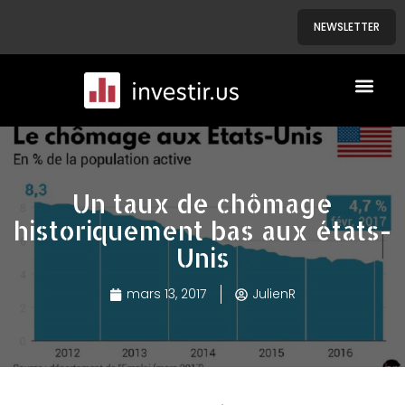
NEWSLETTER
A PROPOS
NOS BIENS
Un taux de chômage
historiquement bas aux états-
Unis
mars 13, 2017
JulienR