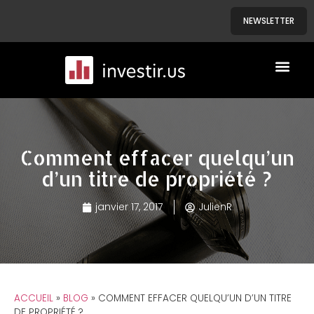
NEWSLETTER
A PROPOS
NOS BIENS
Comment effacer quelqu’un
d’un titre de propriété ?
janvier 17, 2017
JulienR
ACCUEIL
»
BLOG
»
COMMENT EFFACER QUELQU’UN D’UN TITRE
DE PROPRIÉTÉ ?