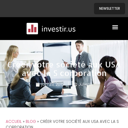
NEWSLETTER
A PROPOS
NOS BIENS
Créer votre société aux USA
avec la S corporation
juin 23, 2015
JulienR
ACCUEIL
»
BLOG
»
CRÉER VOTRE SOCIÉTÉ AUX USA AVEC LA S
CORPORATION