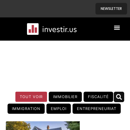
NEWSLETTER
A PROPOS
NOS BIENS
BLOG
TOUT VOIR
IMMOBILIER
FISCALITÉ
IMMIGRATION
EMPLOI
ENTREPRENEURIAT