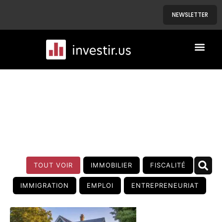
NEWSLETTER
A PROPOS
NOS BIENS
BLOG
TOUT VOIR
IMMOBILIER
FISCALITÉ
IMMIGRATION
EMPLOI
ENTREPRENEURIAT