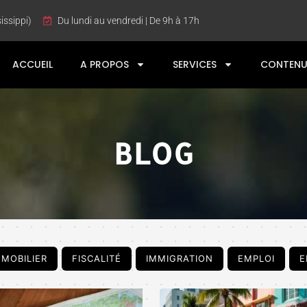
issippi)
Du lundi au vendredi | De 9h à 17h
ACCUEIL
A PROPOS
SERVICES
CONTENU
BLOG
MMOBILIER
FISCALITÉ
IMMIGRATION
EMPLOI
E