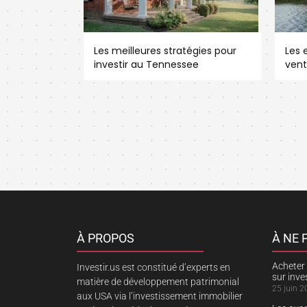
Les meilleures stratégies pour
Les e
investir au Tennessee
vent
À PROPOS
À NE
Acheter 
Investir.us est constitué d’experts en
sur inv
matière de développement patrimonial
25 juin 2
aux USA via l’investissement immobilier