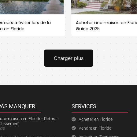
rreurs à éviter lors de la
Acheter une maison en Florid
e en Floride
Guide 2025
Charger plus
 PAS MANQUER
SERVICES
une maison en Floride : Retour
Acheter en Floride
estissement
Vendre en Floride
025
Investir au Tennessee