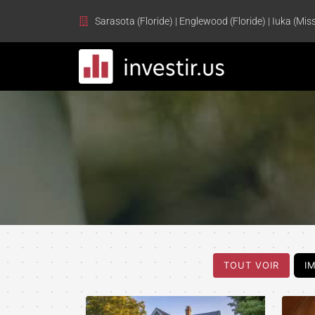
Sarasota (Floride) | Englewood (Floride) | Iuka (Miss
TOUT VOIR
I