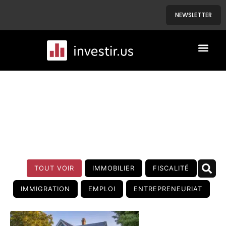
NEWSLETTER
A PROPOS
NOS BIENS
BLOG
TOUT VOIR
IMMOBILIER
FISCALITÉ
IMMIGRATION
EMPLOI
ENTREPRENEURIAT