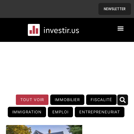
NEWSLETTER
A PROPOS
NOS BIENS
BLOG
TOUT VOIR
IMMOBILIER
FISCALITÉ
IMMIGRATION
EMPLOI
ENTREPRENEURIAT