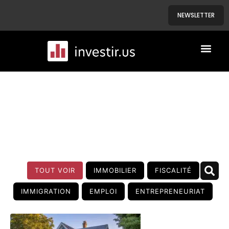
NEWSLETTER
A PROPOS
NOS BIENS
BLOG
TOUT VOIR
IMMOBILIER
FISCALITÉ
IMMIGRATION
EMPLOI
ENTREPRENEURIAT