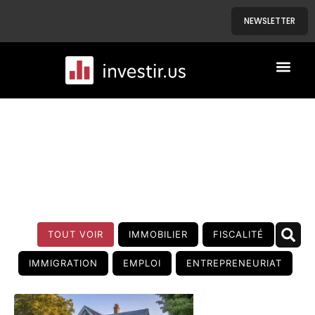
NEWSLETTER
A PROPOS
NOS BIENS
BLOG
TOUT VOIR
IMMOBILIER
FISCALITÉ
IMMIGRATION
EMPLOI
ENTREPRENEURIAT