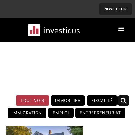
NEWSLETTER
A PROPOS
NOS BIENS
BLOG
TOUT VOIR
IMMOBILIER
FISCALITÉ
IMMIGRATION
EMPLOI
ENTREPRENEURIAT