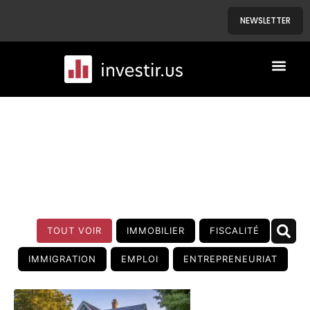
NEWSLETTER
A PROPOS
NOS BIENS
BLOG
TOUT VOIR
IMMOBILIER
FISCALITÉ
IMMIGRATION
EMPLOI
ENTREPRENEURIAT