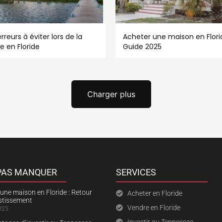
rreurs à éviter lors de la
Acheter une maison en Florid
e en Floride
Guide 2025
Charger plus
 PAS MANQUER
SERVICES
une maison en Floride : Retour
Acheter en Floride
estissement
Vendre en Floride
025
Investir au Tennessee