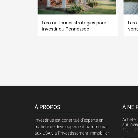
Les meilleures stratégies pour
Les e
investir au Tennessee
vent
À PROPOS
À NE
Acheter 
Investir.us est constitué d’experts en
sur inv
matière de développement patrimonial
25 juin 2
aux USA via l’investissement immobilier