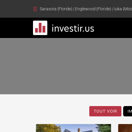
Sarasota (Floride) | Englewood (Floride) | Iuka (Miss
TOUT VOIR
I