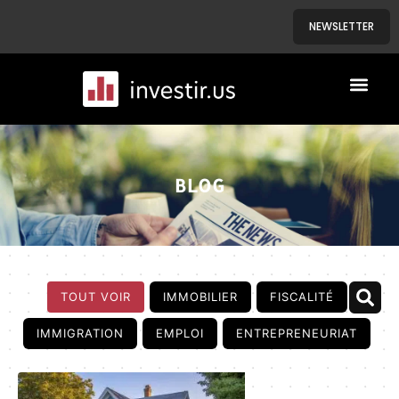
NEWSLETTER
A PROPOS
NOS BIENS
BLOG
TOUT VOIR
IMMOBILIER
FISCALITÉ
IMMIGRATION
EMPLOI
ENTREPRENEURIAT