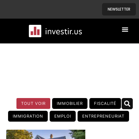
NEWSLETTER
A PROPOS
NOS BIENS
BLOG
TOUT VOIR
IMMOBILIER
FISCALITÉ
IMMIGRATION
EMPLOI
ENTREPRENEURIAT