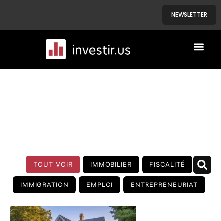
NEWSLETTER
A PROPOS
NOS BIENS
BLOG
TOUT VOIR
IMMOBILIER
FISCALITÉ
IMMIGRATION
EMPLOI
ENTREPRENEURIAT