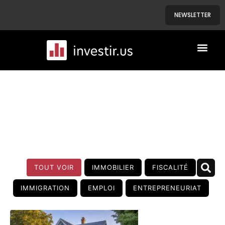
NEWSLETTER
A PROPOS
NOS BIENS
BLOG
TOUT VOIR
IMMOBILIER
FISCALITÉ
IMMIGRATION
EMPLOI
ENTREPRENEURIAT