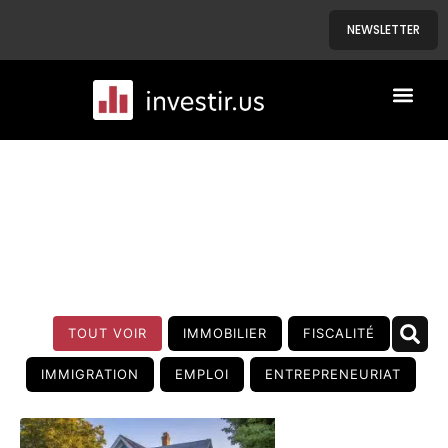
NEWSLETTER
A PROPOS
NOS BIENS
BLOG
TOUT VOIR
IMMOBILIER
FISCALITÉ
IMMIGRATION
EMPLOI
ENTREPRENEURIAT