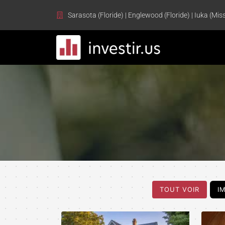
Sarasota (Floride) | Englewood (Floride) | Iuka (Miss
TOUT VOIR
I