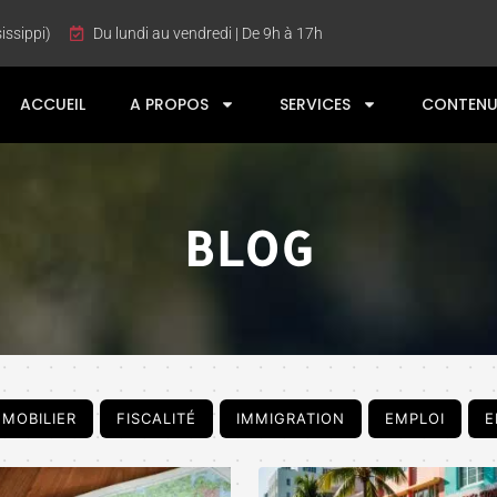
issippi)
Du lundi au vendredi | De 9h à 17h
ACCUEIL
A PROPOS
SERVICES
CONTENU
BLOG
MMOBILIER
FISCALITÉ
IMMIGRATION
EMPLOI
E