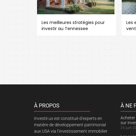
Les meilleures stratégies pour
Les e
investir au Tennessee
vent
À PROPOS
À NE
Acheter 
Investir.us est constitué d’experts en
sur inv
matière de développement patrimonial
25 juin 2
aux USA via l’investissement immobilier