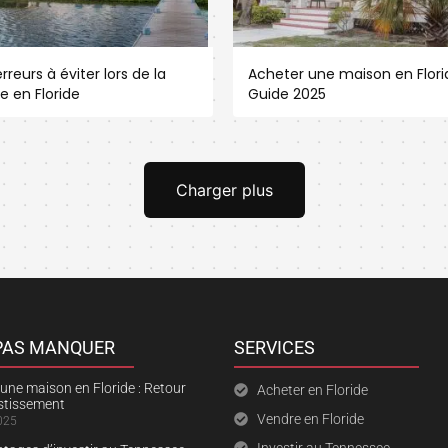
rreurs à éviter lors de la
Acheter une maison en Florid
e en Floride
Guide 2025
Charger plus
 PAS MANQUER
SERVICES
une maison en Floride : Retour
Acheter en Floride
estissement
Vendre en Floride
025
Investir au Tennessee