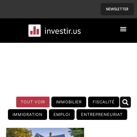
NEWSLETTER
A PROPOS
NOS BIENS
BLOG
TOUT VOIR
IMMOBILIER
FISCALITÉ
IMMIGRATION
EMPLOI
ENTREPRENEURIAT