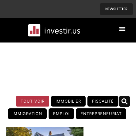
NEWSLETTER
A PROPOS
NOS BIENS
BLOG
TOUT VOIR
IMMOBILIER
FISCALITÉ
IMMIGRATION
EMPLOI
ENTREPRENEURIAT