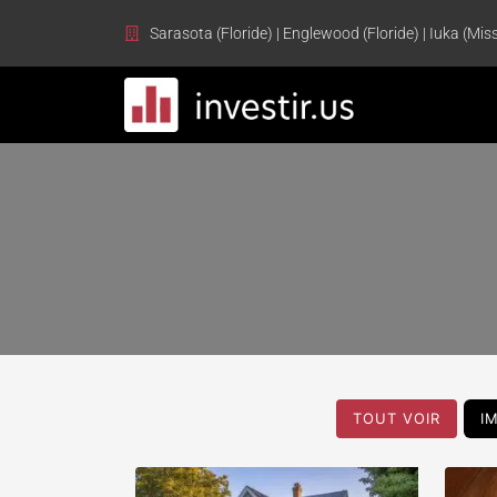
Sarasota (Floride) | Englewood (Floride) | Iuka (Miss
TOUT VOIR
I