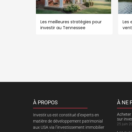
Les meilleures stratégies pour
Les e
investir au Tennessee
vent
À PROPOS
À NE
Acheter 
Investir.us est constitué d’experts en
sur inv
matière de développement patrimonial
25 juin 2
aux USA via l’investissement immobilier