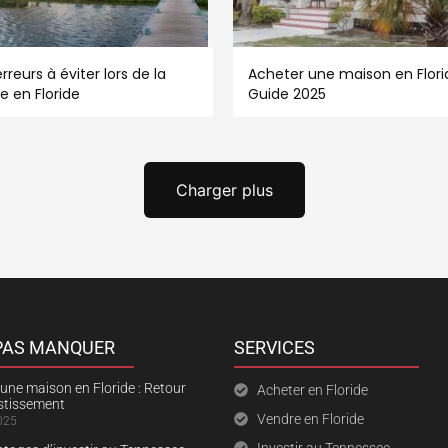
rreurs à éviter lors de la
Acheter une maison en Florid
e en Floride
Guide 2025
Charger plus
 PAS MANQUER
SERVICES
une maison en Floride : Retour
Acheter en Floride
estissement
Vendre en Floride
025
Investir au Tennessee