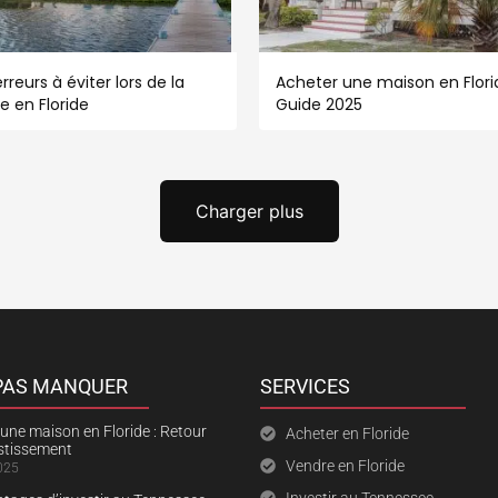
rreurs à éviter lors de la
Acheter une maison en Florid
e en Floride
Guide 2025
Charger plus
 PAS MANQUER
SERVICES
une maison en Floride : Retour
Acheter en Floride
estissement
Vendre en Floride
025
Investir au Tennessee