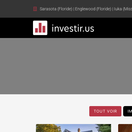
Sarasota (Floride) | Englewood (Floride) | Iuka (Miss
TOUT VOIR
I