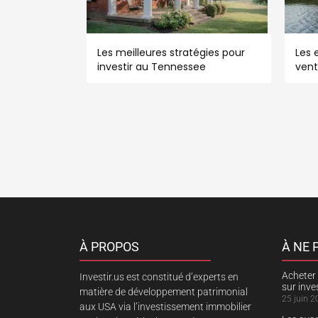
Les meilleures stratégies pour
Les e
investir au Tennessee
vent
À PROPOS
À NE
Acheter 
Investir.us est constitué d’experts en
sur inv
matière de développement patrimonial
25 juin 2
aux USA via l’investissement immobilier