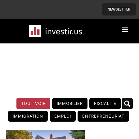
NEWSLETTER
A PROPOS
NOS BIENS
BLOG
TOUT VOIR
IMMOBILIER
FISCALITÉ
IMMIGRATION
EMPLOI
ENTREPRENEURIAT