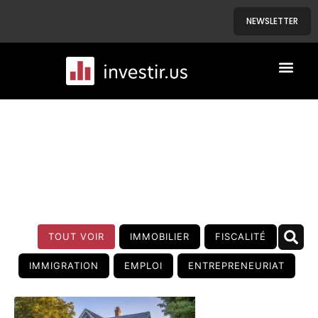
NEWSLETTER
A PROPOS
NOS BIENS
BLOG
TOUT VOIR
IMMOBILIER
FISCALITÉ
IMMIGRATION
EMPLOI
ENTREPRENEURIAT