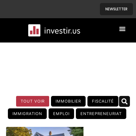
NEWSLETTER
A PROPOS
NOS BIENS
BLOG
TOUT VOIR
IMMOBILIER
FISCALITÉ
IMMIGRATION
EMPLOI
ENTREPRENEURIAT