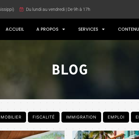
issippi)
Du lundi au vendredi | De 9h à 17h
ACCUEIL
A PROPOS
SERVICES
CONTENU
BLOG
MMOBILIER
FISCALITÉ
IMMIGRATION
EMPLOI
E