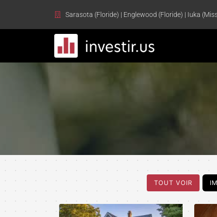
Sarasota (Floride) | Englewood (Floride) | Iuka (Miss
TOUT VOIR
I