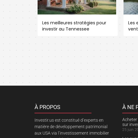
Les meilleures stratégies pour
Les e
investir au Tennessee
vent
À PROPOS
À NE
Acheter 
Investir.us est constitué d’experts en
sur inv
matière de développement patrimonial
25 juin 2
aux USA via l’investissement immobilier