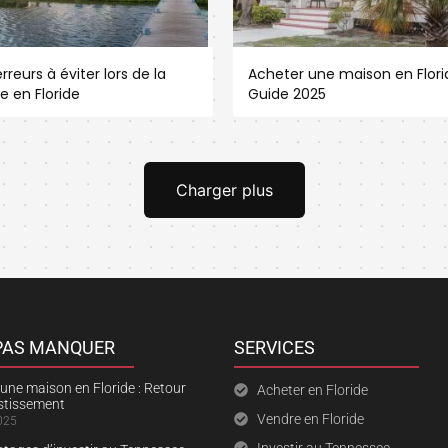
rreurs à éviter lors de la
Acheter une maison en Florid
e en Floride
Guide 2025
Charger plus
 PAS MANQUER
SERVICES
une maison en Floride : Retour
Acheter en Floride
estissement
Vendre en Floride
025
Investir au Tennessee