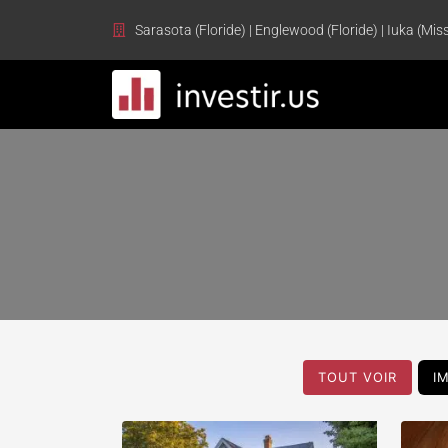
Sarasota (Floride) | Englewood (Floride) | Iuka (Miss
TOUT VOIR
I