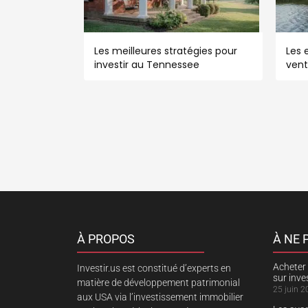
Les meilleures stratégies pour
Les e
investir au Tennessee
vent
À PROPOS
À NE
Acheter 
Investir.us est constitué d’experts en
sur inv
matière de développement patrimonial
25 juin 2
aux USA via l’investissement immobilier