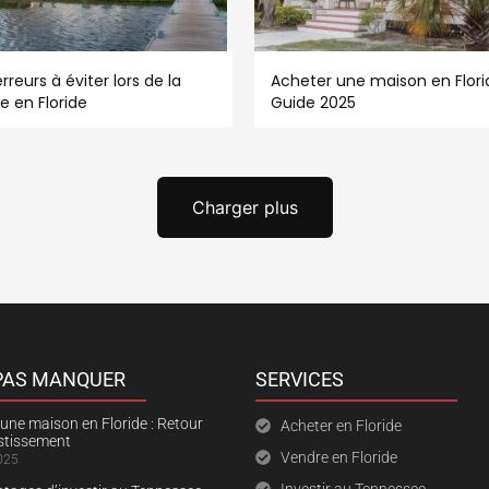
rreurs à éviter lors de la
Acheter une maison en Florid
e en Floride
Guide 2025
Charger plus
 PAS MANQUER
SERVICES
une maison en Floride : Retour
Acheter en Floride
estissement
Vendre en Floride
025
Investir au Tennessee