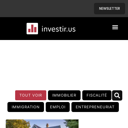
NEWSLETTER
A PROPOS
NOS BIENS
BLOG
TOUT VOIR
IMMOBILIER
FISCALITÉ
IMMIGRATION
EMPLOI
ENTREPRENEURIAT