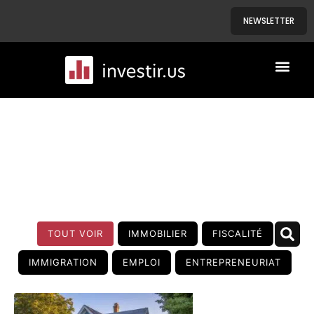
NEWSLETTER
A PROPOS
NOS BIENS
BLOG
TOUT VOIR
IMMOBILIER
FISCALITÉ
IMMIGRATION
EMPLOI
ENTREPRENEURIAT