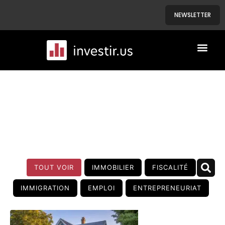
NEWSLETTER
A PROPOS
NOS BIENS
BLOG
TOUT VOIR
IMMOBILIER
FISCALITÉ
IMMIGRATION
EMPLOI
ENTREPRENEURIAT