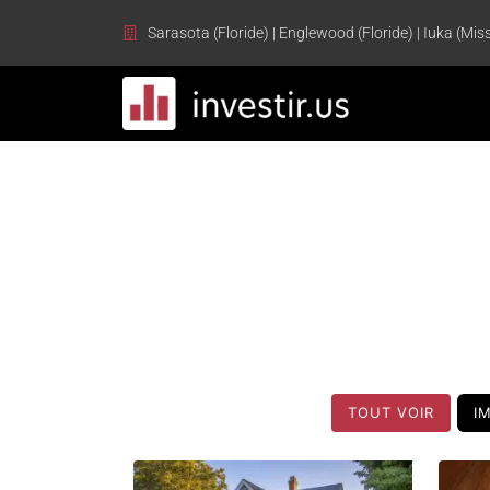
Sarasota (Floride) | Englewood (Floride) | Iuka (Miss
TOUT VOIR
I