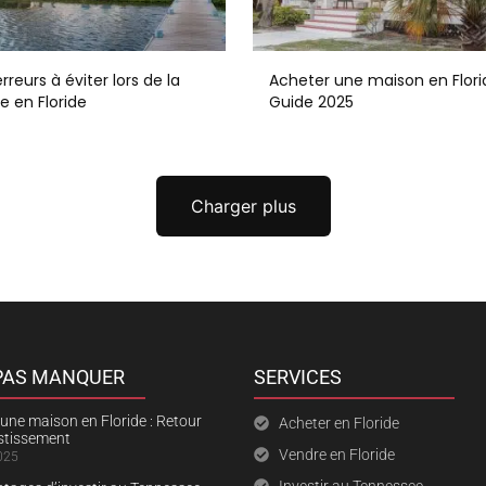
rreurs à éviter lors de la
Acheter une maison en Florid
e en Floride
Guide 2025
Charger plus
 PAS MANQUER
SERVICES
une maison en Floride : Retour
Acheter en Floride
estissement
Vendre en Floride
025
Investir au Tennessee