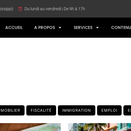
issippi)
Du lundi au vendredi | De 9h à 17h
ACCUEIL
A PROPOS
SERVICES
CONTENU
BLOG
MMOBILIER
FISCALITÉ
IMMIGRATION
EMPLOI
E