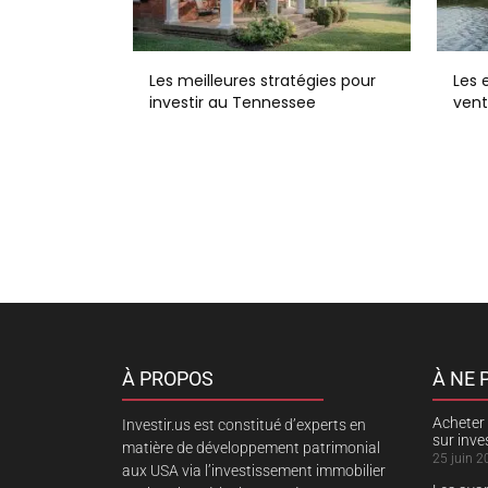
Les meilleures stratégies pour
Les e
investir au Tennessee
vent
À PROPOS
À NE
Acheter 
Investir.us est constitué d’experts en
sur inv
matière de développement patrimonial
25 juin 2
aux USA via l’investissement immobilier