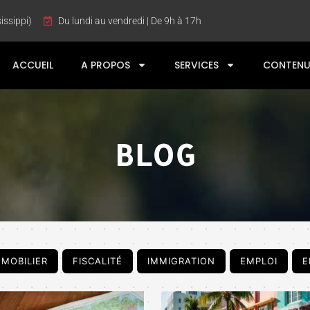
issippi)
Du lundi au vendredi | De 9h à 17h
ACCUEIL
A PROPOS
SERVICES
CONTENU
BLOG
MMOBILIER
FISCALITÉ
IMMIGRATION
EMPLOI
E