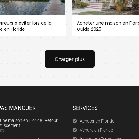
rreurs à éviter lors de la
Acheter une maison en Florid
e en Floride
Guide 2025
Charger plus
 PAS MANQUER
SERVICES
une maison en Floride : Retour
Acheter en Floride
estissement
Vendre en Floride
025
Investir au Tennessee