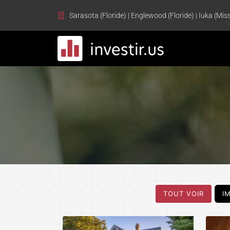
Sarasota (Floride) | Englewood (Floride) | Iuka (Miss
TOUT VOIR
I