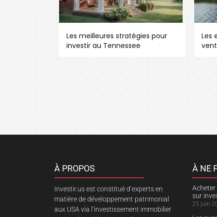
Les meilleures stratégies pour
Les e
investir au Tennessee
vent
À PROPOS
À NE
Acheter 
Investir.us est constitué d’experts en
sur inv
matière de développement patrimonial
25 juin 2
aux USA via l’investissement immobilier