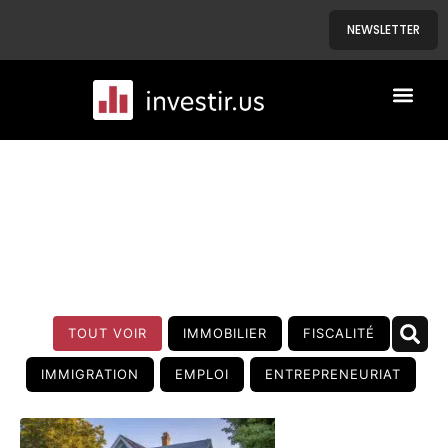
NEWSLETTER
A PROPOS
NOS BIENS
BLOG
TOUT VOIR
IMMOBILIER
FISCALITÉ
IMMIGRATION
EMPLOI
ENTREPRENEURIAT