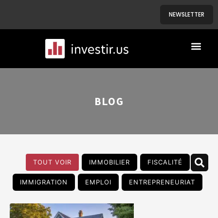
NEWSLETTER
A PROPOS
NOS BIENS
BLOG
TOUT VOIR
IMMOBILIER
FISCALITÉ
IMMIGRATION
EMPLOI
ENTREPRENEURIAT