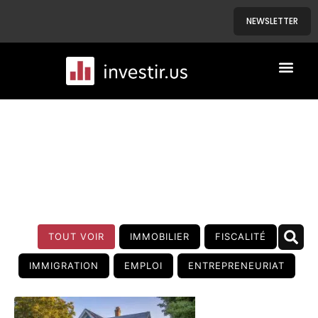
NEWSLETTER
A PROPOS
NOS BIENS
BLOG
TOUT VOIR
IMMOBILIER
FISCALITÉ
IMMIGRATION
EMPLOI
ENTREPRENEURIAT