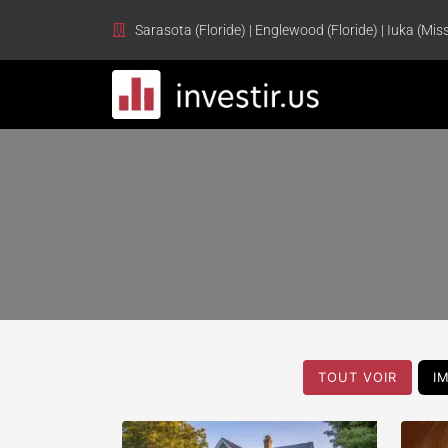
Sarasota (Floride) | Englewood (Floride) | Iuka (Miss
TOUT VOIR
I