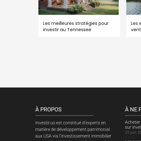
Les meilleures stratégies pour
Les e
investir au Tennessee
vent
À PROPOS
À NE
Acheter 
Investir.us est constitué d’experts en
sur inv
matière de développement patrimonial
25 juin 2
aux USA via l’investissement immobilier