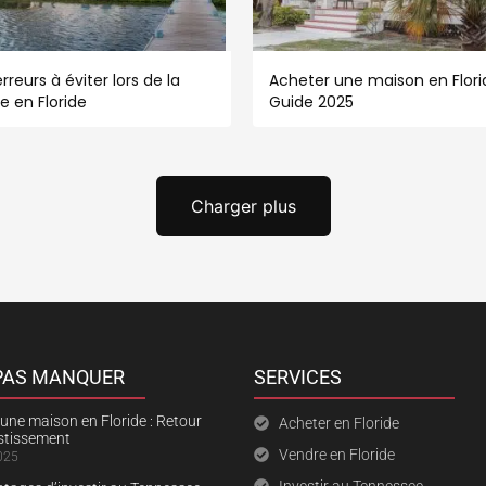
rreurs à éviter lors de la
Acheter une maison en Florid
e en Floride
Guide 2025
Charger plus
 PAS MANQUER
SERVICES
une maison en Floride : Retour
Acheter en Floride
estissement
Vendre en Floride
025
Investir au Tennessee